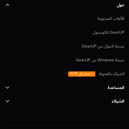
حول
الألعاب المدعومة
GearUP للكونسول
نسخة الجوال من GearUP
نسخة Windows من GearUP
الشركاء بالعمولة
ما يصل إلى 70%
المساعدة
الشركاء
الدعم
SafeShell VPN
المدونة
سياسة الخصوصية