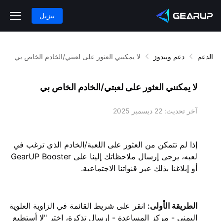
تنزيل
الدعم
دعم ويندوز
لا يمكنني العثور على لعبتي/الخادم الخاص بي
لا يمكنني العثور على لعبتي/الخادم الخاص بي
آخر تحديث:
22 ديسمبر 2025
إذا لم تتمكن من العثور على اللعبة/الخادم الذي ترغب في
لعبه، يرجى إرسال ملاحظاتك إلينا على GearUP Booster
أو إبلاغنا بذلك عبر قنواتنا الاجتماعية.
الطريقة الأولى:
انقر على شريط القائمة في الزاوية العلوية
اليمنى - مركز المساعدة - إرسال تذكرة، اختر "لا أستطيع