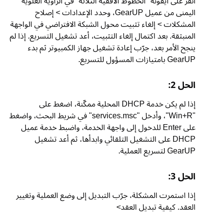
نقر على أيقونة "الخطوط الأفقية الثلاثة" في الزاوية العلوية
اليمنى من عميل GearUP، وحدد الإعدادات > إصلاح
لمشكلات > إلغاء تثبيت محول الشبكة الافتراضي في الواجهة
لمنبثقة. بعد اكتمال إلغاء التثبيت، أعد تشغيل التسريع. إذا لم
نجح الأمر بعد، جرّب إعادة تشغيل جهاز الكمبيوتر ثم بدء
Gear بامتيازات المسؤول للتسريع.
لحل 2:
إذا لم يكن خدمة DHCP المحلية ممكّنة، اضغط على
"Win+R"، وأدخل "services.msc" في شريط البحث، واضغط
على Enter للدخول إلى واجهة الخدمة، واضبط خدمة عميل
DHCP على التشغيل التلقائي وابدأها، ثم أعد تشغيل
GearU لتسريع العملية.
لحل 3:
ذا استمرت المشكلة، جرّب التبديل إلى وضع العملية وتغيير
لعقد. كيفية تبديل العقد>