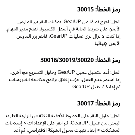
مز الخطأ: 30015
الحل: اخرج تمامًا من GearUP. يمكنك النقر بزر الماوس
لأيمن على شريط الحالة في أسفل الكمبيوتر لفتح مدير المهام.
إذا كنت لا تزال ترى عمليات GearUP، فانقر بزر الماوس
لأيمن لإنهائها.
مز الخطأ: 30016/30019/30020
الحل: أعد تشغيل عميل GearUP وحاول التسريع مرة أخرى.
ذا استمر عدم العمل، جرّب إغلاق برنامج مكافحة الفيروسات
م إعادة تشغيل GearUP.
مز الخطأ: 30017
لحل: حاول النقر على الخطوط الأفقية الثلاثة في الزاوية العلوية
اليمنى من عميل GearUP، ثم انقر على الإعدادات > إصلاحات
لمشكلات > إلغاء تثبيت محول الشبكة الافتراضي، ثم أعد