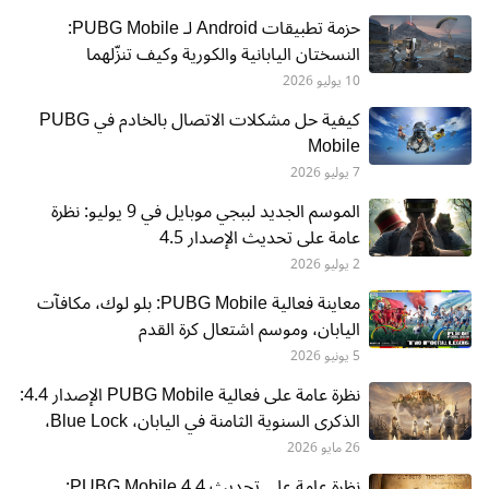
حزمة تطبيقات Android لـ PUBG Mobile:
النسختان اليابانية والكورية وكيف تنزّلهما
10 يوليو 2026
كيفية حل مشكلات الاتصال بالخادم في PUBG
Mobile
7 يوليو 2026
الموسم الجديد لببجي موبايل في 9 يوليو: نظرة
عامة على تحديث الإصدار 4.5
2 يوليو 2026
معاينة فعالية PUBG Mobile: بلو لوك، مكافآت
اليابان، وموسم اشتعال كرة القدم
5 يونيو 2026
نظرة عامة على فعالية PUBG Mobile الإصدار 4.4:
الذكرى السنوية الثامنة في اليابان، Blue Lock،
وPekora
26 مايو 2026
نظرة عامة على تحديث PUBG Mobile 4.4: