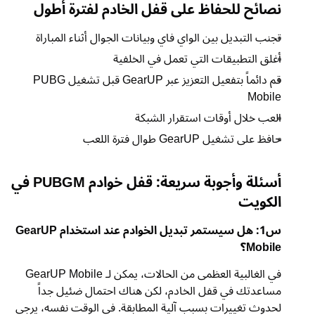
نصائح للحفاظ على قفل الخادم لفترة أطول
تجنب التبديل بين الواي فاي وبيانات الجوال أثناء المباراة
أغلق التطبيقات التي تعمل في الخلفية
قم دائماً بتفعيل التعزيز عبر GearUP قبل تشغيل PUBG
Mobile
العب خلال أوقات استقرار الشبكة
حافظ على تشغيل GearUP طوال فترة اللعب
أسئلة وأجوبة سريعة: قفل خوادم PUBGM في
الكويت
س1: هل سيستمر تبديل الخوادم عند استخدام GearUP
Mobile؟
في الغالبية العظمى من الحالات، يمكن لـ GearUP Mobile
مساعدتك في قفل الخادم، لكن هناك احتمال ضئيل جداً
لحدوث تغييرات بسبب آلية المطابقة. في الوقت نفسه، يرجى