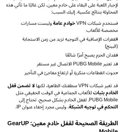
لإجبار اللعبة على البقاء على خادم معين، لكن غالبًا ما تأتي هذه
المحاولة بنتائج عكسية. إليك السبب:
تستخدم شبكات VPN
خوادم عامة
وليست مسارات
مخصصة للألعاب
القفزات الإضافية في التوجيه تزيد من زمن الاستجابة
(البينج)
فقدان الحزم يصبح أمرًا شائعًا
قد تعتبر PUBG Mobile الاتصال غير مستقر
حدوث انقطاعات متكررة أو ارتفاع مفاجئ في التأخير
قد تغير شبكات VPN منطقتك الظاهرة، لكنها
لا تضمن قفل
الخادم بثبات
للألعاب الجماعية في الوقت الحقيقي مثل
PUBG Mobile. لقفل الخادم بشكل صحيح، تحتاج إلى
التحكم في توجيه الشبكة
، وليس مجرد إخفاء عنوان IP.
الطريقة الصحيحة لقفل خادم معين: GearUP
Mobile