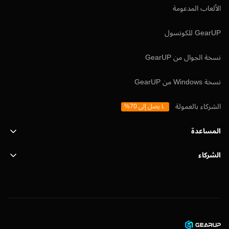
الألعاب المدعومة
GearUP للكونسول
نسخة الجوال من GearUP
نسخة Windows من GearUP
الشركاء بالعمولة
ما يصل إلى 70%
المساعدة
الشركاء
الدعم
SafeShell VPN
المدونة
سياسة الخصوصية
اتفاقية المستخدم