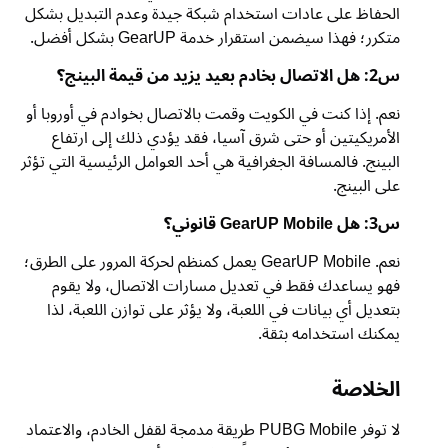
الحفاظ على عادات استخدام شبكة جيدة وعدم التبديل بشكل
متكرر؛ فهذا سيضمن استقرار خدمة GearUP بشكل أفضل.
س2: هل الاتصال بخادم بعيد يزيد من قيمة البينج؟
نعم. إذا كنت في الكويت وقمت بالاتصال بخوادم في أوروبا أو
الأمريكيتين أو حتى شرق آسيا، فقد يؤدي ذلك إلى ارتفاع
البينج. فالمسافة الجغرافية هي أحد العوامل الرئيسية التي تؤثر
على البينج.
س3: هل GearUP Mobile قانوني؟
نعم. GearUP Mobile يعمل كمنظم لحركة المرور على الطرق؛
فهو يساعدك فقط في تعديل مسارات الاتصال، ولا يقوم
بتعديل أي بيانات في اللعبة، ولا يؤثر على توازن اللعبة، لذا
يمكنك استخدامه بثقة.
الخلاصة
لا توفر PUBG Mobile طريقة مدمجة لقفل الخادم، والاعتماد