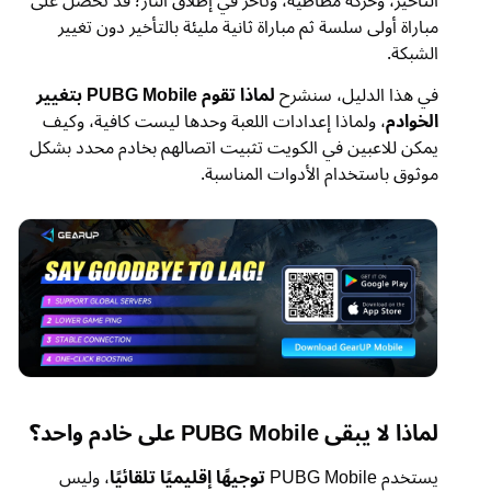
التأخير، وحركة مطاطية، وتأخر في إطلاق النار؛ قد تحصل على
مباراة أولى سلسة ثم مباراة ثانية مليئة بالتأخير دون تغيير
الشبكة.
في هذا الدليل، سنشرح
لماذا تقوم PUBG Mobile بتغيير
الخوادم
، ولماذا إعدادات اللعبة وحدها ليست كافية، وكيف
يمكن للاعبين في الكويت تثبيت اتصالهم بخادم محدد بشكل
موثوق باستخدام الأدوات المناسبة.
لماذا لا يبقى PUBG Mobile على خادم واحد؟
يستخدم PUBG Mobile
توجيهًا إقليميًا تلقائيًا
، وليس