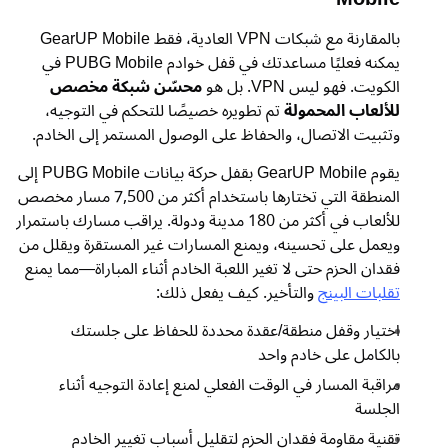
بالمقارنة مع شبكات VPN العادية، فقط GearUP Mobile
يمكنه فعليًا مساعدتك في قفل خوادم PUBG Mobile في
الكويت. فهو ليس VPN. بل هو
محسّن شبكة مخصص
للألعاب المحمولة
تم تطويره خصيصًا للتحكم في التوجيه،
وتثبيت الاتصال، والحفاظ على الوصول المستمر إلى الخادم.
يقوم GearUP Mobile بقفل حركة بيانات PUBG Mobile إلى
المنطقة التي تختارها باستخدام أكثر من 7,500 مسار مخصص
للألعاب في أكثر من 180 مدينة ودولة. يراقب مسارك باستمرار
ويعمل على تحسينه، ويمنع المسارات غير المستقرة ويقلل من
فقدان الحزم حتى لا تغير اللعبة الخادم أثناء المباراة—مما يمنع
تقلبات البينج
والتأخير. كيف يفعل ذلك:
اختيار وقفل منطقة/عقدة محددة للحفاظ على جلستك
بالكامل على خادم واحد
مراقبة المسار في الوقت الفعلي لمنع إعادة التوجيه أثناء
الجلسة
تقنية مقاومة فقدان الحزم لتقليل أسباب تغيير الخادم