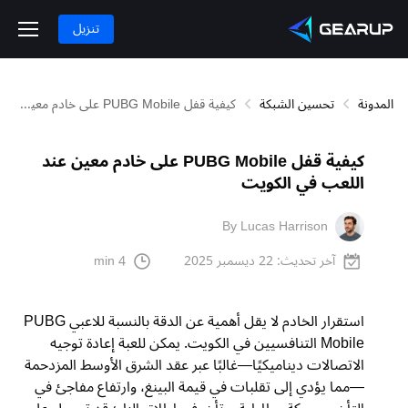
تنزيل
المدونة
تحسين الشبكة
كيفية قفل PUBG Mobile على خادم معين عند اللعب في الكويت
كيفية قفل PUBG Mobile على خادم معين عند
اللعب في الكويت
By Lucas Harrison
آخر تحديث:
22 ديسمبر 2025
4 min
استقرار الخادم لا يقل أهمية عن الدقة بالنسبة للاعبي PUBG
Mobile التنافسيين في الكويت. يمكن للعبة إعادة توجيه
الاتصالات ديناميكيًا—غالبًا عبر عقد الشرق الأوسط المزدحمة
—مما يؤدي إلى تقلبات في قيمة البينغ، وارتفاع مفاجئ في