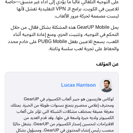
على التوجيه التلقائي غالباً ما يؤدي إلى أداء غير متسق—خاصة
للاعبين في الكويت. برامج الـ VPN التقليدية تفشل لأنها
ليست مصممة لحركة مرور الألعاب.
يحل GearUP Mobile هذه المشكلة بشكل فعّال. من خلال
التحكم في التوجيه، وتثبيت الحزم، ومنع إعادة التوجيه أثناء
اللعب، يسمح للاعبين بقفل PUBG Mobile على خادم محدد
والحفاظ على تجربة لعب سلسة وثابتة.
عن المؤلف
Lucas Harrison
لوكاس هاريسون هو خبير ألعاب الكمبيوتر في GearUP
ومحترف إعلامي مخضرم يتمتع بسنوات طويلة من الخبرة. يمتلك
معرفة عميقة بمختلف مشكلات الشبكة التي تؤثر على ألعاب
الكمبيوتر ولديه خبرة واسعة في حلها، وقد قدم العديد من
الاقتراحات لتحسين إصدار الكمبيوتر من GearUP. يشغل حاليًا
منصب رئيس إنشاء المحتوى في GearUP، ومسؤول بشكل