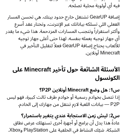
فيه أي أولوية محلية تصلحه.
إضافة GearUP تشتغل خارج حدود بيتك. هي تحسن المسار
الفعلي اللي تسلكه بياناتك عبر الإنترنت، وتختار عقد أسرع
وأكثر استقراراً وتتجنب المسارات المزدحمة. هذا شيء ما يقدر
أي جهاز توجيه يعمله بنفسه. لهذا حتى أغلى جهاز توجيه
للألعاب يحتاج إضافة GearUP فعلاً لتقليل التأخير في
Minecraft أونلاين.
الأسئلة الشائعة حول تأخير Minecraft على
الكونسول
س1: هل وضع Minecraft أونلاين P2P؟
إذا تتصل بخوادم رسمية أو خوادم طرف ثالث كبيرة، فهو ليس
P2P — بيانات اللعبة لازم تنتقل من جهازك إلى الخادم.
س2: ليش زمن الاستجابة عندي يتغير باستمرار؟
عادةً هذا يدل أن برامج أو أجهزة أخرى تستهلك عرض نطاق
الشبكة. شيّك النشاط في الخلفية على PlayStation وXbox.