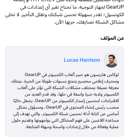
GearUP لجهاز التوجيه، ما تحتاج تغير أي إعدادات في
الكونسول؛ تقدر بسهولة تحسن شبكتك وتقلل التأخير. لا تخلي
مشاكل الشبكة تضايقك، جربها الآن.
عن المؤلف
Lucas Harrison
لوكاس هاريسون هو خبير ألعاب الكمبيوتر في GearUP
ومحترف إعلامي مخضرم يتمتع بسنوات طويلة من الخبرة. يمتلك
معرفة عميقة بمختلف مشكلات الشبكة التي تؤثر على ألعاب
الكمبيوتر ولديه خبرة واسعة في حلها، وقد قدم العديد من
الاقتراحات لتحسين إصدار الكمبيوتر من GearUP. يشغل حاليًا
منصب رئيس إنشاء المحتوى في GearUP، ومسؤول بشكل
أساسي عن كتابة أدلة تحسين شبكة الكمبيوتر، والتي تهدف إلى
مساعدة اللاعبين على فهم المشاكل التي يواجهونها وتقديم حلول
عملية وفعالة من خلال إرشادات واضحة وسهلة المتابعة.