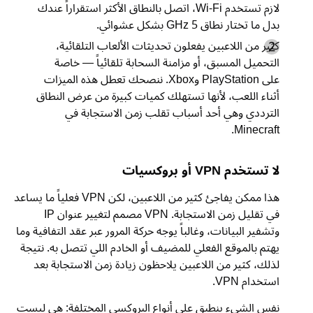
لازم تستخدم Wi‑Fi، اتصل بالنطاق الأكثر استقراراً عندك
بدل ما تختار نطاق 5 GHz بشكل عشوائي.
كثير من اللاعبين يفعلون تحديثات الألعاب التلقائية،
التحميل المسبق، أو مزامنة السحابة تلقائياً — خاصة
على PlayStation وXbox. ننصحك تعطل هذه الميزات
أثناء اللعب، لأنها تستهلك كميات كبيرة من عرض النطاق
الترددي وهي أحد أسباب تقلب زمن الاستجابة في
Minecraft.
لا تستخدم VPN أو بروكسيات
هذا ممكن يفاجئ كثير من اللاعبين، لكن VPN فعلياً ما يساعد
في تقليل زمن الاستجابة. VPN مصمم لتغيير عنوان IP
وتشفير البيانات، وغالباً يوجه حركة المرور عبر عقد التفافية وما
يهتم بالموقع الفعلي للمضيف أو الخادم اللي تتصل به. نتيجة
لذلك، كثير من اللاعبين يلاحظون زيادة زمن الاستجابة بعد
استخدام VPN.
نفس الشيء ينطبق على أنواع البروكسي المختلفة: هي ليست