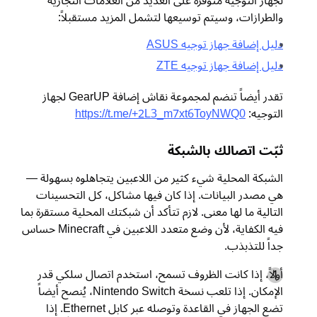
لجهاز التوجيه متوفرة على العديد من العلامات التجارية
والطرازات، وسيتم توسيعها لتشمل المزيد مستقبلاً:
دليل إضافة جهاز توجيه ASUS
دليل إضافة جهاز توجيه ZTE
تقدر أيضاً تنضم لمجموعة نقاش إضافة GearUP لجهاز
التوجيه:
https://t.me/+2L3_m7xt6ToyNWQ0
ثبّت اتصالك بالشبكة
الشبكة المحلية شيء كثير من اللاعبين يتجاهلوه بسهولة —
هي مصدر البيانات. إذا كان فيها مشاكل، كل التحسينات
التالية ما لها معنى. لازم تتأكد أن شبكتك المحلية مستقرة بما
فيه الكفاية، لأن وضع متعدد اللاعبين في Minecraft حساس
جداً للتذبذب.
أولاً، إذا كانت الظروف تسمح، استخدم اتصال سلكي قدر
الإمكان. إذا تلعب نسخة Nintendo Switch، يُنصح أيضاً
تضع الجهاز في القاعدة وتوصله عبر كابل Ethernet. إذا