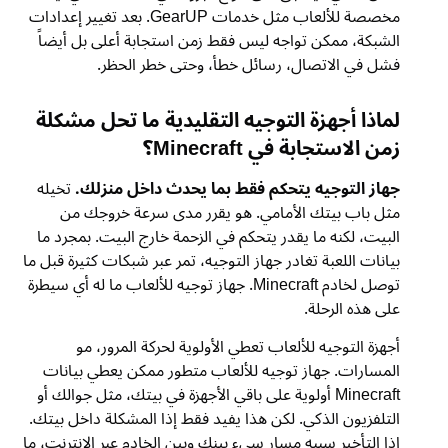
مخصصة للألعاب مثل خدمات GearUP. بعد تغيير إعدادات
الشبكة، ممكن تواجه ليس فقط زمن استجابة أعلى بل أيضاً
فشل في الاتصال، رسائل خطأ، وحتى خطر الحظر.
لماذا أجهزة التوجيه التقليدية ما تحل مشكلة
زمن الاستجابة في Minecraft؟
جهاز التوجيه يتحكم فقط بما يحدث داخل منزلك.
تخيله
مثل باب بيتك الأمامي. هو يقرر مدى سرعة خروجك من
البيت، لكنه ما يقدر يتحكم في الزحمة خارج البيت. بمجرد ما
بيانات اللعبة تغادر جهاز التوجيه، تمر عبر شبكات كثيرة قبل ما
توصل لخادم Minecraft. جهاز توجيه للألعاب ما له أي سيطرة
على هذه الرحلة.
أجهزة التوجيه للألعاب تعطي الأولوية لحركة المرور، مو
المسارات. جهاز توجيه للألعاب متطور ممكن يعطي بيانات
Minecraft أولوية على باقي الأجهزة في بيتك، مثل جوالك أو
التلفزيون الذكي. لكن هذا يفيد فقط إذا المشكلة داخل بيتك.
إذا التأخير سببه مسار سيء بينك وبين الخادم عبر الإنترنت، ما