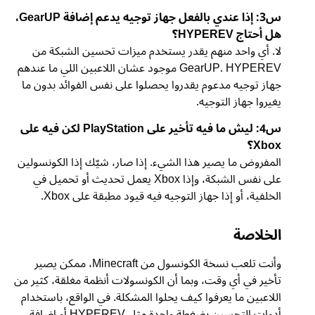
س3: إذا عندي بالفعل جهاز توجيه يدعم إضافة GearUP،
هل أحتاج HYPEREV؟
لا. أي واحد منهم يقدر يستخدم ميزات تحسين الشبكة من
GearUP. HYPEREV موجود عشان اللاعبين اللي ما عندهم
جهاز توجيه مدعوم يقدروا يحصلوا على نفس الفوائد بدون ما
يغيروا جهاز التوجيه.
س4: ليش ما فيه تأخير على PlayStation لكن فيه على
Xbox؟
المفروض ما يصير هذا الشيء. إذا صار، شيّك إذا الكونسولين
على نفس الشبكة، وإذا Xbox يعمل تحديث أو تحميل في
الخلفية، أو إذا جهاز التوجيه فيه قيود مطبقة على Xbox.
الخلاصة
وأنت تلعب نسخة الكونسول من Minecraft، ممكن يصير
تأخير في أي وقت، وبما أن الكونسولات أنظمة مغلقة، كثير من
اللاعبين ما يعرفوا كيف يحلوا المشكلة. في الواقع، باستخدام
أدوات التحسين بضغطة واحدة مثل HYPEREV أو إضافة