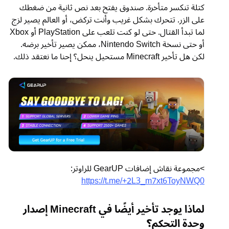
كتلة تنكسر متأخرة. صندوق يفتح بعد نص ثانية من ضغطك
على الزر. تتحرك بشكل غريب وأنت تركض، أو العالم يصير لزج
لما تبدأ القتال. حتى لو كنت تلعب على PlayStation أو Xbox
أو حتى نسخة Nintendo Switch، ممكن يصير تأخير برضه.
لكن هل تأخير Minecraft مستحيل ينحل؟ إحنا ما نعتقد ذلك.
>مجموعة نقاش إضافات GearUP للراوتر:
https://t.me/+2L3_m7xt6ToyNWQ0
لماذا يوجد تأخير أيضًا في Minecraft إصدار
وحدة التحكم؟