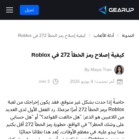
تنزيل
المدونة
أدلة الألعاب
كيفية إصلاح رمز الخطأ 272 في Roblox
كيفية إصلاح رمز الخطأ 272 في Roblox
By Maya Tran
آخر تحديث:
4 يونيو 2026
5 min
خاصةً إذا حدث بشكل غير متوقع، فقد يكون إخراجك من لعبة
Roblox برمز الخطأ 272 أمرًا مزعجًا. رد الفعل الأول لدى العديد
من اللاعبين هو الذعر: "هل خالفت القواعد؟" أو "هل حسابي
على وشك الحظر؟" في الواقع، خطورة رمز الخطأ 272 أقل بكثير
مما يبدو عليه. في معظم الأوقات، يُعد هذا نظامًا حمائيًا