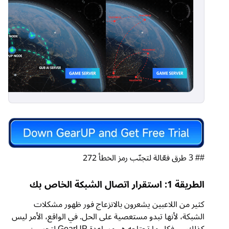
## 3 طرق فعّالة لتجنّب رمز الخطأ 272
الطريقة 1: استقرار اتصال الشبكة الخاص بك
كثير من اللاعبين يشعرون بالانزعاج فور ظهور مشكلات
الشبكة، لأنها تبدو مستعصية على الحل. في الواقع، الأمر ليس
كذلك — فكل ما تحتاجه هو مساعدة GearUP لتحسين