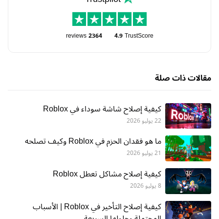
reviews
2364
4.9
TrustScore
مقالات ذات صلة
كيفية إصلاح شاشة سوداء في Roblox
22 يوليو 2026
ما هو فقدان الحزم في Roblox وكيف تصلحه
21 يوليو 2026
كيفية إصلاح مشاكل تعطل Roblox
8 يوليو 2026
كيفية إصلاح التأخير في Roblox | الأسباب
المحتملة وحلولها السريعة