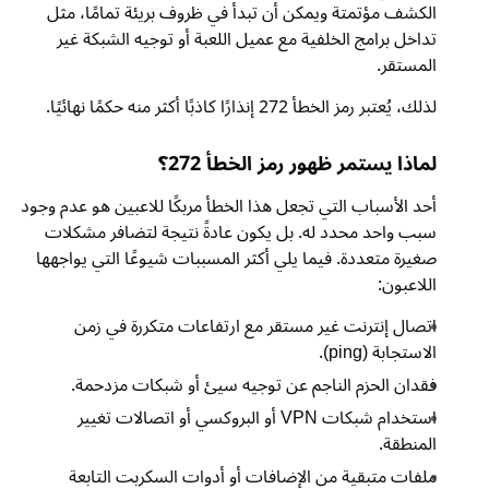
الكشف مؤتمتة ويمكن أن تبدأ في ظروف بريئة تمامًا، مثل
تداخل برامج الخلفية مع عميل اللعبة أو توجيه الشبكة غير
المستقر.
لذلك، يُعتبر رمز الخطأ 272 إنذارًا كاذبًا أكثر منه حكمًا نهائيًا.
لماذا يستمر ظهور رمز الخطأ 272؟
أحد الأسباب التي تجعل هذا الخطأ مربكًا للاعبين هو عدم وجود
سبب واحد محدد له. بل يكون عادةً نتيجة لتضافر مشكلات
صغيرة متعددة. فيما يلي أكثر المسببات شيوعًا التي يواجهها
اللاعبون:
اتصال إنترنت غير مستقر مع ارتفاعات متكررة في زمن
الاستجابة (ping).
فقدان الحزم الناجم عن توجيه سيئ أو شبكات مزدحمة.
استخدام شبكات VPN أو البروكسي أو اتصالات تغيير
المنطقة.
ملفات متبقية من الإضافات أو أدوات السكربت التابعة