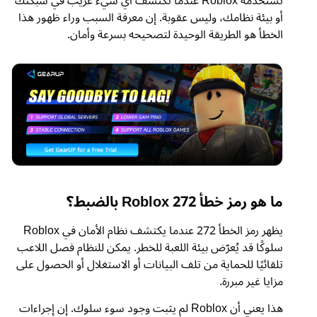
تستخدمه Roblox عندما تكتشف أي شيء غريب في شبكتك
أو بيئة نظامك، وليس عقوبة. إن معرفة السبب وراء ظهور هذا
الخطأ هو الطريقة الوحيدة لتصحيحه بسرعة وأمان.
ما هو رمز خطأ Roblox 272 بالضبط؟
يظهر رمز الخطأ 272 عندما يكتشف نظام الأمان في Roblox
سلوكًا قد يُعرّض بيئة اللعبة للخطر. يمكن للنظام فصل اللاعب
تلقائيًا للحماية من تلف البيانات أو الاستغلال أو الحصول على
مزايا غير مبررة.
هذا يعني أن Roblox لم يثبت وجود سوء سلوك. إن إجراءات