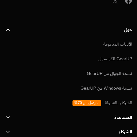
حول
الألعاب المدعومة
GearUP للكونسول
نسخة الجوال من GearUP
نسخة Windows من GearUP
الشركاء بالعمولة
ما يصل إلى 70%
المساعدة
الشركاء
الدعم