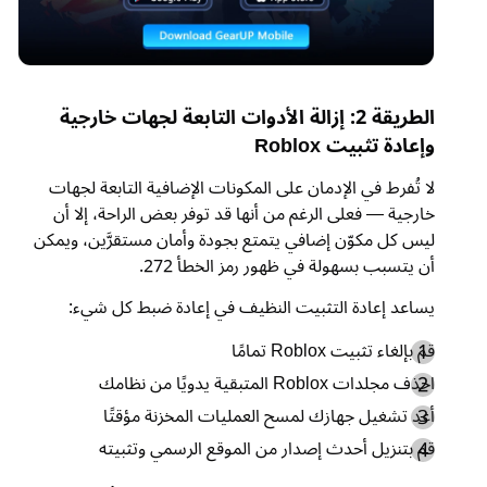
الطريقة 2: إزالة الأدوات التابعة لجهات خارجية
وإعادة تثبيت Roblox
لا تُفرط في الإدمان على المكونات الإضافية التابعة لجهات
خارجية — فعلى الرغم من أنها قد توفر بعض الراحة، إلا أن
ليس كل مكوّن إضافي يتمتع بجودة وأمان مستقرَّين، ويمكن
أن يتسبب بسهولة في ظهور رمز الخطأ 272.
يساعد إعادة التثبيت النظيف في إعادة ضبط كل شيء:
قم بإلغاء تثبيت Roblox تمامًا
احذف مجلدات Roblox المتبقية يدويًا من نظامك
أعد تشغيل جهازك لمسح العمليات المخزنة مؤقتًا
قم بتنزيل أحدث إصدار من الموقع الرسمي وتثبيته