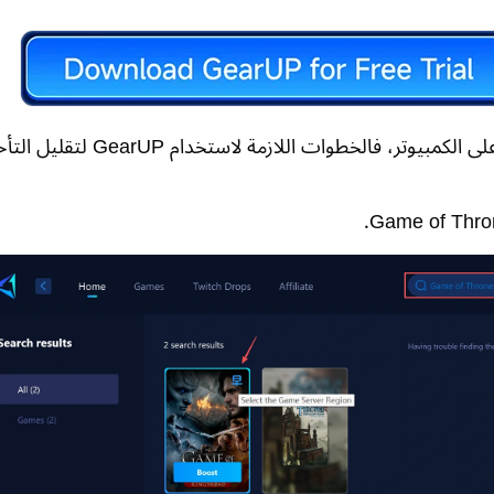
إذا كنت لاعبًا على الكمبيوتر، فالخطوات اللازمة لاستخدام GearUP ل