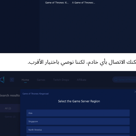
مكنك الاتصال بأي خادم، لكننا نوصي باختيار الأقرب.