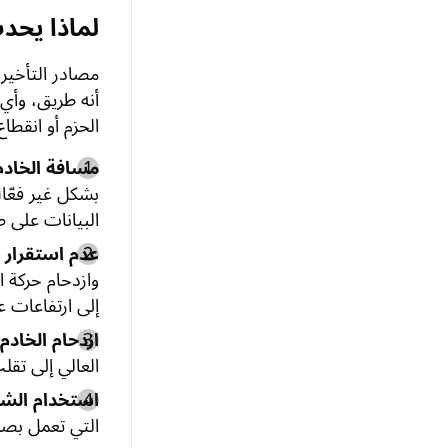
لماذا يحدث تأخير في es
مصادر التأخير
أنه طريق، وأي
الحزم أو انقطاع
مسافة الخادم 
بشكل غير فعّا
البيانات على 
عدم استقرار Wi-Fi
وازدحام حركة ا
إلى ارتفاعات ع
ازدحام الخادم
العالي إلى تقل
استخدام الشب
التي تعمل بصم