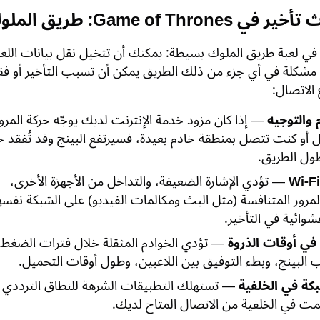
Game of Thron: طريق الملوك؟
 في لعبة طريق الملوك بسيطة: يمكنك أن تتخيل نقل بيانات اللع
 مشكلة في أي جزء من ذلك الطريق يمكن أن تسبب التأخير أو فق
 الاتصال:
والتوجيه
— إذا كان مزود خدمة الإنترنت لديك يوجّه حركة المرو
ل أو كنت تتصل بمنطقة خادم بعيدة، فسيرتفع البينج وقد تُفقد ح
طول الطريق.
— تؤدي الإشارة الضعيفة، والتداخل من الأجهزة الأخرى،
لمرور المتنافسة (مثل البث ومكالمات الفيديو) على الشبكة نفسه
شوائية في التأخير.
 في أوقات الذروة
— تؤدي الخوادم المثقلة خلال فترات الضغط
ب البينج، وبطء التوفيق بين اللاعبين، وطول أوقات التحميل.
كة في الخلفية
— تستهلك التطبيقات الشرهة للنطاق الترددي
ت في الخلفية من الاتصال المتاح لديك.