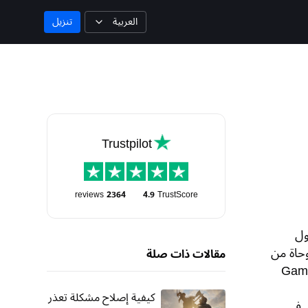
العربية
تنزيل
Trustpilot
reviews
2364
4.9
TrustScore
جبين حول
حاة من
مقالات ذات صلة
كنك أن تكتب أسطورتك الخاصة في Game of
كيفية إصلاح مشكلة تعذر
لقتال في