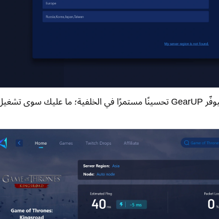
ابدأ التعزيز. سيوفّر GearUP تحسينًا مستمرًا في الخلفية؛ ما عليك سوى تشغي