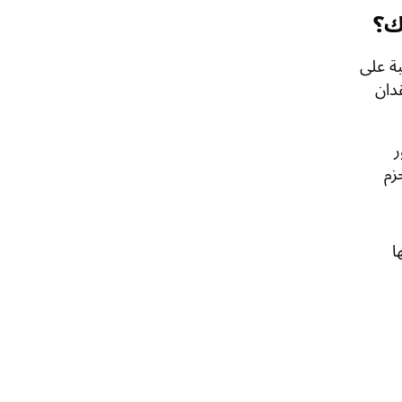
بة على
دان
ر
زم
ا