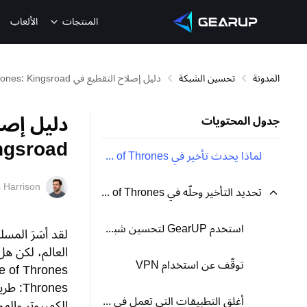
المنتجات
الألعاب
المدونة
تحسين الشبكة
دليل إصلاح التقطيع في Game of Thrones: Kingsroad
جدول المحتويات
ngsroad
لماذا يحدث تأخير في Game of Thrones: طريق الملوك؟
 Harrison
تحديد التأخير وحلّه في Game of Thrones: طريق الملوك
استخدم GearUP لتحسين شبكتك
العالم، لكن ه
توقّف عن استخدام VPN
أغلق التطبيقات التي تعمل في الخلفية