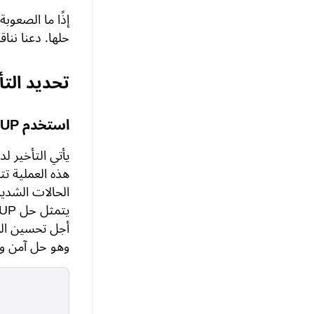
إذًا ما الصعوب
حلها. دعنا ننا
تحديد التأخير وحلّه في
استخدم GearUP لتحسين شبكتك
يأتي التأخير ل
هذه العملية تت
الحالات الشدي
أجل تحسين المس
وهو حل آمن و