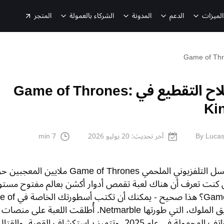
الميزات
الدعم
المدونة
الشركاء بالعمولة
المتجر
دليل إصلاح التقطيع في Game of Thrones:
Ki
By Lucas
آخر تحديث:
20 يوليو 2026
7 min
لقد أسَرَ المسلسل التلفزيوني الملحمي Game of Thrones ملايين المع
ل كنت تعرف أن هناك لعبة تقمص أدوار أكشن بعالم مفتوح مستو
Game of Thrones؟ هذا صحيح - يم
Thrones: طريق الملوك، التي طورتها Netmarble. أُطلقت اللعبة على منصات
الكمبيوتر والهواتف المحمولة في عام 2025، وتتميز بـاستكشاف القصة، وا