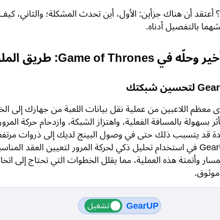
ة؟ أعتقد أن هناك جزأين: الأول، أين تحدث المشكلة؛ والثاني، كيف
قشهما بالتفصيل أدناه.
 Game of Thrones: طريق الملوك
دى معظم اللاعبين من عملية نقل بيانات اللعبة من جهازك إلى الخا
أثر بسهولة بالمسافة الفعلية، واهتزاز الشبكة، وازدحام حركة المرو
دة قد يتسبب ذلك حتى في وصول البينج لديك إلى ذروات مرتفعة
يتمثل حل GearUP في استخدام تحليل ذكي لحركة المرور لتعيين العقد المنا
ار وأتمتة هذه العملية، مما يقلل الخطوات التي تحتاج إلى اتخاذ
موثوق.
GearUP