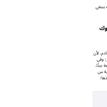
 ينبغي
دم، لأن
ر؛ وفي
 جدًا.
سبة من
ها؛