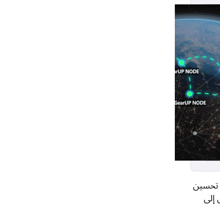
 الوكيل الأخرى، يمكن لـ GearUP إجراء تحسين
 إلى