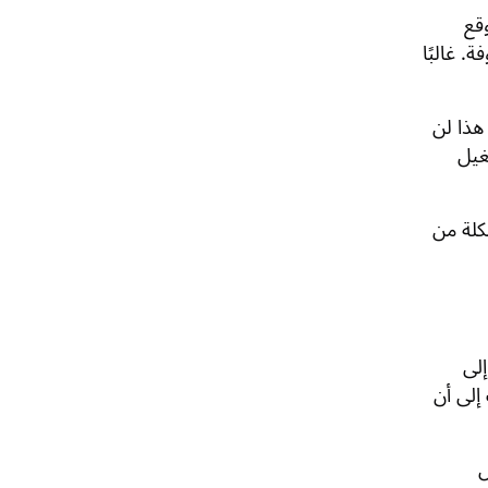
قع
. غالبًا
هذا لن
غيل
كلة من
ج إلى
إلى أن
ل