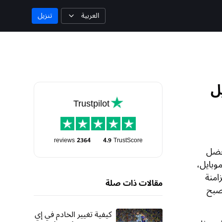
العربية
تنزيل
ل
Trustpilot
reviews
2364
4.9
TrustScore
أفضل
وبايل،
امنة
مقالات ذات صلة
تصبح
كيفية تغيير الخادم في إي