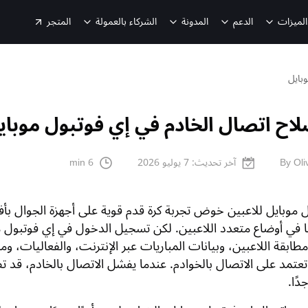
الميزات
الدعم
المدونة
الشركاء بالعمولة
المتجر
بايل
لاح اتصال الخادم في إي فوتبول موباي
By Oli
آخر تحديث:
7 يوليو 2026
6 min
ل موبايل للاعبين خوض تجربة كرة قدم قوية على أجهزة الجوال ب
ي أوضاع متعدد اللاعبين. لكن تسجيل الدخول في إي فوتبول م
طابقة اللاعبين، وبيانات المباريات عبر الإنترنت، والفعاليات، ومز
عتمد على الاتصال بالخوادم. عندما يفشل الاتصال بالخادم، قد 
ًا.