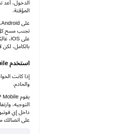
الدخول، أعد 
المؤقتة.
ع
تجنب مسح كل بي
على OS
بالكامل، لكن 
استخدم GearUP Mobile لإصلاح اتصال الشبكة
إذا كانت الخوا
والخادم.
التوجيه، وارتف
على اتصالك مس