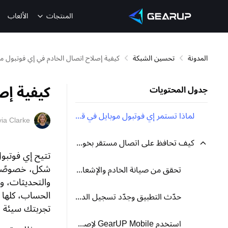
المنتجات
الألعاب
المدونة
تحسين الشبكة
كيفية إصلاح اتصال الخادم في إي فوتبول مو
كيفية إص
جدول المحتويات
لماذا تستمر إي فوتبول موبايل في قطع الاتصال؟
via Clarke
كيف تحافظ على اتصال مستقر بخوادم إي فوتبول موبايل؟
تتيح إي فوتبو
شكل، خصوصًا ف
تحقق من صيانة الخادم والإشعارات الرسمية أولًا
والتحديثات، وم
الحساب، كلها ت
حدّث التطبيق وجدّد تسجيل الدخول
تجربتك سيئة جد
استخدم GearUP Mobile لإصلاح اتصال الشبكة