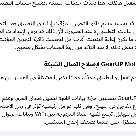
تشغيل هاتفك. هذا يحدّث خدمات الشبكة ويمسح جلسات التطبي
لى Android، قد يساعد مسح ذاكرة التخزين المؤقت إذا علق التطبيق بعد ال
انات التطبيق إلا عند الضرورة، لأن ذلك قد يزيل الإعدادات الم
i، غالبًا ما تكون إعادة التثبيت أقرب حل لتحديث ذاكرة التخزين المؤقت
لا تفعل ذلك إلا بعد التأكد من ربط الحساب بشكل صحيح.
دم تعمل والتطبيق محدّثًا، فغالبًا تكون المشكلة في المسار بين ه
يقوم GearUP Mobile بتحسين حركة بيانات اللعبة لتقليل فقدان الحزم، وعدم
اع مفاجئ في البينج، وهي كلها عوامل رئيسية تؤثر في زمن الاستجا
داخل إي فوتبول موبايل. تجمع تقنية القناة المزدوجة بين iFi
تقرًا، حتى عندما تضعف إحدى الشبكتين.