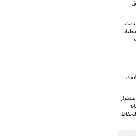
ق
تحديث.
حلية.
اتفك
 استقرار
بة
W وبيانات الجوال للحفاظ