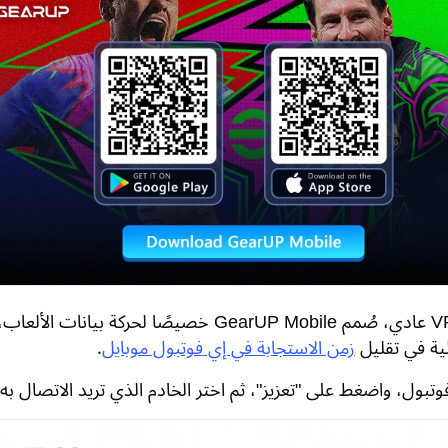
على عكس VPN عادي، صُمم GearUP Mobile خصيصًا لحركة بيانات الألع
لية في تقليل
زمن الاستجابة في إي فوتبول موبايل
.
بول، واضغط على "تعزيز"، ثم اختر الخادم الذي تريد الاتصال به.