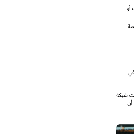
 أو
اللعبة
في
ات شبكة
 أن